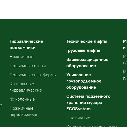
Гидравлические
Технические лифты
М
подъемники
и
Грузовые лифты
Ножничные
М
Взрывозащищенное
г/
оборудование
Подъемные столы
М
Уникальное
Подъемные платформы
г/
грузоподъемное
Консольные
оборудование
гидравлические
Система подземного
4х колонные
хранения мусора
е
Ножничные
ECOSystem
передвижные
Ножничные