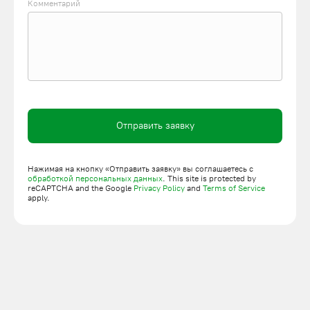
Комментарий
Купить стандартные технические лифты по низкой цене, а
также заказать оборудование по индивидуальному проекту
можно на сайте компании ПодъемЛифт. Доставляем
оборудование, а также комплектующие по Москве и
Московской области.
Такие технические подъемники монтируют в:
заведениях общественного питания;
Отправить заявку
гостиничных комплексах;
производственных цехах;
Нажимая на кнопку «Отправить заявку» вы соглашаетесь с
магазинах, супермаркетах, гипермаркетах;
обработкой персональных данных
. This site is protected by
reCAPTCHA and the Google
Privacy Policy
and
Terms of Service
архивных помещениях.
apply.
Мы оказываем услуги монтажа на объекте Заказчика, а также
пуско-наладочных работ.