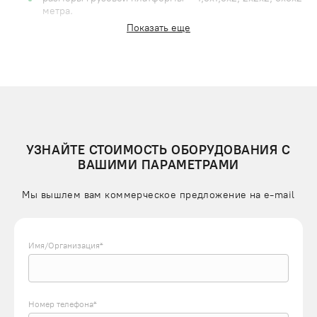
метра.
Показать еще
Конструкция технических лифтов похожа на грузовые
подъемники, включает:
металлическую самонесущую шахту, которая крепится
к несущим стенам зданий и может монтироваться
внутри, а также снаружи сооружений;
грузовую кабину или платформу, оборудованную
раздвижными или распашными, либо вертикально
УЗНАЙТЕ СТОИМОСТЬ ОБОРУДОВАНИЯ С
поднимающимися дверями;
ВАШИМИ ПАРАМЕТРАМИ
электропривод, приводящий в движение подъемный
механизм.
Мы вышлем вам коммерческое предложение на e-mail
Система управления техническими лифтами комплектуется
средствами безопасности:
Имя/Организация*
концевыми выключателями для ограничения движения
кабины в верхней и нижней точке шахты;
ловителями для предотвращения падения кабины при
обрыве тросов;
Номер телефона*
ограничителями грузоподъемности, которые не дадут