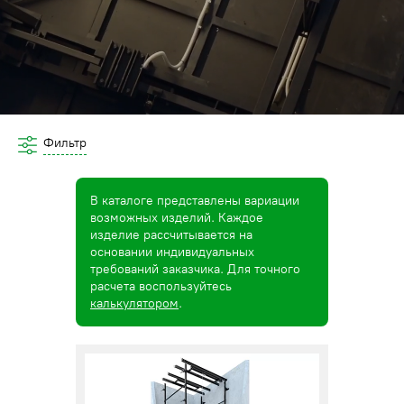
Фильтр
В каталоге представлены вариации
возможных изделий. Каждое
изделие рассчитывается на
основании индивидуальных
требований заказчика. Для точного
расчета воспользуйтесь
калькулятором
.