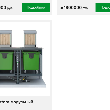
000
1800000
Подробнее
Подр
руб.
От
руб.
stem модульный