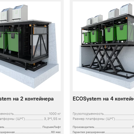
tem на 2 контейнера
ECOSystem на 4 контей
ъемность
1000 кг
Грузоподъемность
латформы (Ш*Г)
3,3*1,55 м
Размер платформы (Ш*Г)
ель
ПодъемЛифт
Производитель
асширенная
60 мес
Гарантия расширенная