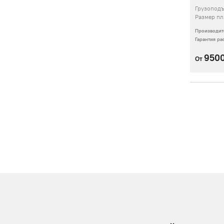
Грузопод
Размер п
Производит
Гарантия р
950
От