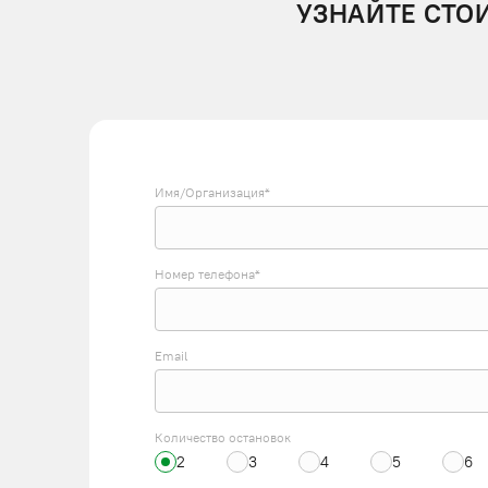
УЗНАЙТЕ СТО
Имя/Организация*
Номер телефона*
Email
Количество остановок
2
3
4
5
6