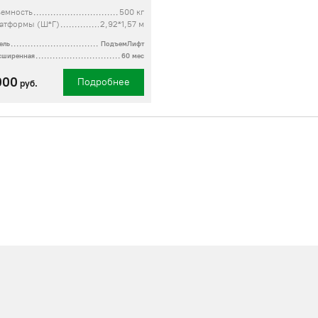
ъемность
500 кг
латформы (Ш*Г)
2,92*1,57 м
ель
ПодъемЛифт
асширенная
60 мес
000
Подробнее
руб.