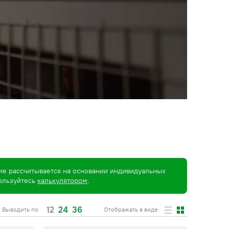
ие рассчитывается на основании индивидуальных
пользуйтесь
калькулятором
.
12
24
36
Выводить по
Отображать в виде