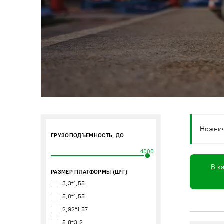
Ножни
ГРУЗОПОДЪЕМНОСТЬ, ДО
4000
В к
РАЗМЕР ПЛАТФОРМЫ (Ш*Г)
3,3*1,55
5,8*1,55
2,92*1,57
5,8*3,2