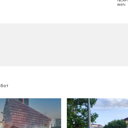
reCAP
apply.
абот