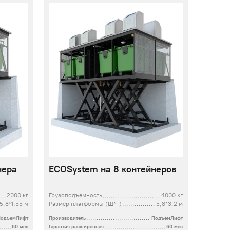
нера
ECOSystem на 8 контейнеров
2000 кг
Грузоподъемность
4000 кг
5,8*1,55 м
Размер платформы (Ш*Г)
5,8*3,2 м
ПодъемЛифт
Производитель
ПодъемЛифт
60 мес
Гарантия расширенная
60 мес