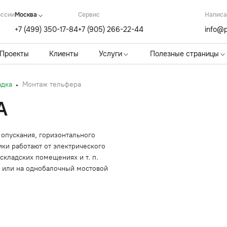
оссии
Москва
Cервис
Написа
+7 (499) 350-17-84
+7 (905) 266-22-44
info@p
Проекты
Клиенты
Услуги
Полезные страницы
адка
Монтаж тельфера
А
опускания, горизонтального
ки работают от электрического
 складских помещениях и т. п.
с или на однобалочный мостовой