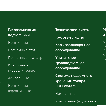
Гидравлические
Технические лифты
М
подъемники
и
Грузовые лифты
Ножничные
М
Взрывозащищенное
г/
оборудование
Подъемные столы
М
Уникальное
Подъемные платформы
г/
грузоподъемное
Консольные
оборудование
гидравлические
Система подземного
4х колонные
хранения мусора
е
Ножничные
ECOSystem
передвижные
Ножничные
Консольные (модульные)