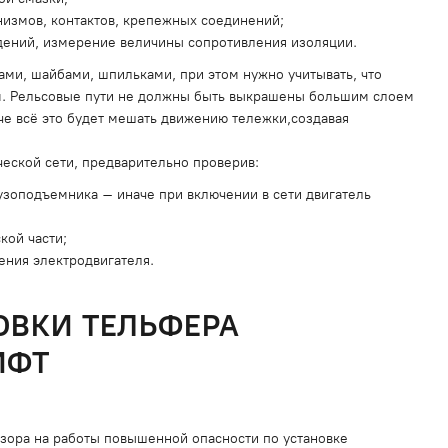
низмов, контактов, крепежных соединений;
ждений, измерение величины сопротивления изоляции.
ами, шайбами, шпильками, при этом нужно учитывать, что
м. Рельсовые пути не должны быть выкрашены большим слоем
аче всё это будет мешать движению тележки,создавая
еской сети, предварительно проверив:
рузоподъемника – иначе при включении в сети двигатель
кой части;
ения электродвигателя.
ОВКИ ТЕЛЬФЕРА
ИФТ
ора на работы повышенной опасности по установке