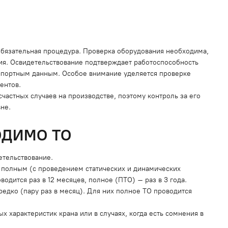
обязательная процедура. Проверка оборудования необходима,
ния. Освидетельствование подтверждает работоспособность
паспортным данным. Особое внимание уделяется проверке
ментов.
астных случаев на производстве, поэтому контроль за его
вне.
ОДИМО ТО
етельствование.
 полным (с проведением статических и динамических
одится раз в 12 месяцев, полное (ПТО) – раз в 3 года.
едко (пару раз в месяц). Для них полное ТО проводится
характеристик крана или в случаях, когда есть сомнения в