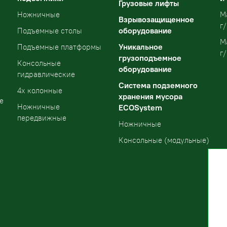
Грузовые лифты
Ножничные
М
Взрывозащищенное
г/
оборудование
Подъемные столы
М
Уникальное
Подъемные платформы
г/
грузоподъемное
Консольные
оборудование
гидравлические
Система подземного
4х колонные
хранения мусора
е
Ножничные
ECOSystem
передвижные
Ножничные
Консольные (модульные)