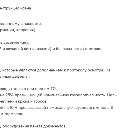
онструкции крана.
явленному в паспорте,
рмации, коррозия),
ое заземление),
 и звуковой сигнализации) и безопасности (тормозов,
 которые являются дополнением к протоколу осмотра. На
женные дефекты.
роводят только при полном ТО.
ой на 25% превышающей номинальную грузоподъемность. Цель
реплений крюка и тросов.
сой на 10% превышающей номинальную грузоподъемность. В
 и тормозов.
у оборудования пакета документов: