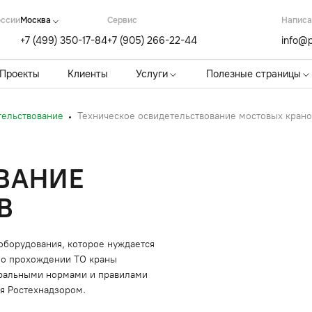
оссии
Москва
Cервис
Написа
+7 (499) 350-17-84
+7 (905) 266-22-44
info@p
Проекты
Клиенты
Услуги
Полезные страницы
тельствование
Техническое освидетельствование мостовых крано
ВАНИЕ
В
оборудования, которое нуждается
и о прохождении ТО краны
еральными нормами и правилами
я Ростехнадзором.